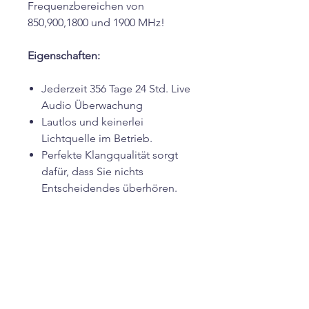
Frequenzbereichen von
850,900,1800 und 1900 MHz!
Eigenschaften:
Jederzeit 356 Tage 24 Std. Live
Audio Überwachung
Lautlos und keinerlei
Lichtquelle im Betrieb.
Perfekte Klangqualität sorgt
dafür, dass Sie nichts
Entscheidendes überhören.
Die Wanze wird ständig mit
dem Strom versorgt
dauerbetrieb !
Das Gerät kann unbedenklich
als normale Steckdosenleiste
betrieben werden um die
Tarnung perfekt zu machen