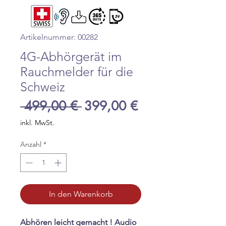
Artikelnummer: 00282
4G-Abhörgerät im
Rauchmelder für die
Schweiz
Standardpreis
Sale-
 499,00 € 
399,00 €
Preis
inkl. MwSt.
Anzahl
*
In den Warenkorb
Abhören leicht gemacht ! Audio