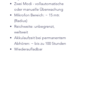
Zwei Modi - vollautomatische
oder manuelle Überwachung
Mikrofon Bereich: ~ 15 mtr.
(Radius)
Reichweite: unbegrenzt,
weltweit
Akkulaufzeit bei permanentem
Abhören: ~ bis zu 100 Stunden
Wiederaufladbar
10000mAH Akku
Größe : 16 x 7 x 1,5 cm
Gewicht: 200 g
Funktioniert auch in der
Schweiz
Bevor du deine SIM-Karte in das
Gerät einlegst, beachte bitte
folgendes:
SIM-PIN deaktivieren