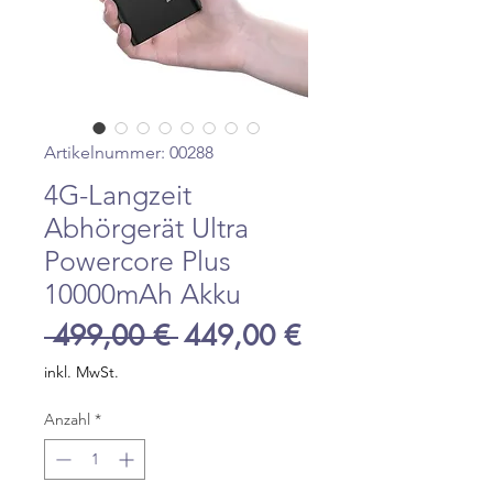
Artikelnummer: 00288
4G-Langzeit
Abhörgerät Ultra
Powercore Plus
10000mAh Akku
Standardpreis
Sale-
 499,00 € 
449,00 €
Preis
inkl. MwSt.
Anzahl
*