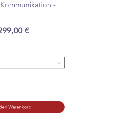
Kommunikation -
tandardpreis
Sale-
299,00 €
Preis
 den Warenkorb