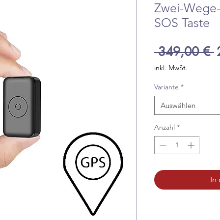
Zwei-Wege-
SOS Taste
S
 349,00 € 
inkl. MwSt.
Variante
*
Auswählen
Anzahl
*
In