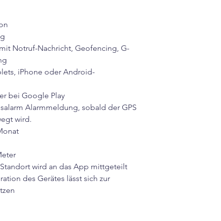
on
ng
mit Notruf-Nachricht, Geofencing, G-
ng
lets, iPhone oder Android-
r bei Google Play
gsalarm Alarmmeldung, sobald der GPS
egt wird.
 Monat
Meter
Standort wird an das App mittgeteilt
ation des Gerätes lässt sich zur
ützen