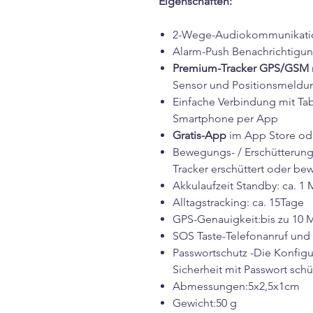
Eigenschaften:
2-Wege-Audiokommunikati
Alarm-Push Benachrichtigu
Premium-Tracker GPS/GSM
Sensor und Positionsmeldu
Einfache Verbindung mit Tab
Smartphone per App
Gratis-App
im App Store ode
Bewegungs- / Erschütterun
Tracker erschüttert oder bew
Akkulaufzeit Standby: ca. 1
Alltagstracking: ca. 15Tage
GPS-Genauigkeit:bis zu 10 
SOS Taste-Telefonanruf und 
Passwortschutz -Die Konfigur
Sicherheit mit Passwort sch
Abmessungen:5x2,5x1cm
Gewicht:50 g