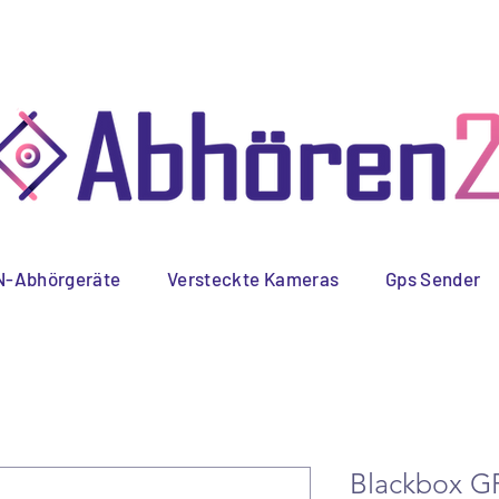
 Versand
Schnelle
Spez
Lieferung
-Abhörgeräte
Versteckte Kameras
Gps Sender
Blackbox GP