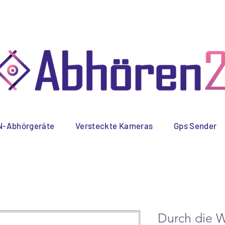
 Versand
Schnelle
Spez
Lieferung
-Abhörgeräte
Versteckte Kameras
Gps Sender
Durch die 