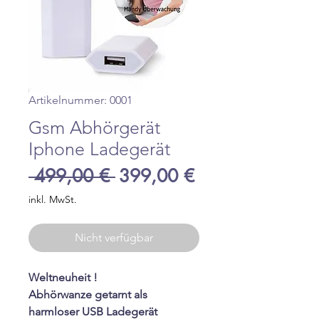
Artikelnummer: 0001
Gsm Abhörgerät
Iphone Ladegerät
Standardpreis
Sale-
 499,00 € 
399,00 €
Preis
inkl. MwSt.
Nicht verfügbar
Weltneuheit !
Abhörwanze getarnt als
harmloser USB Ladegerät