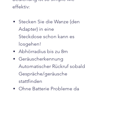
effektiv:
Stecken Sie die Wanze (den
Adapter) in eine
Steckdose schon kann es
losgehen!
Abhörradius bis zu 8m
Geräuscherkennung
Automatischer Rückruf sobald
Gespräche/geräusche
stattfinden
Ohne Batterie Probleme da
immer an der Steckdose mit
Strom versorgt wird
Simkarte von aussen nicht
Sichtbar
(keinerlei Lichtquellen oder Ton