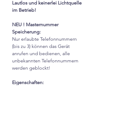
Lautlos und keinerlei Lichtquelle
im Betrieb!
NEU ! Masternummer
Speicherung:
Nur erlaubte Telefonnummern
(bis zu 3) können das Gerät
anrufen und bedienen, alle
unbekannten Telefonnummern
werden geblockt!
Eigenschaften:
Weltweit per Anruf erreichbar
Räume sehr Diskret Abhören
356 Tage 24 Std. Audio
Überwachung
Lautlos und keinerlei
Lichtquelle im Betrieb!