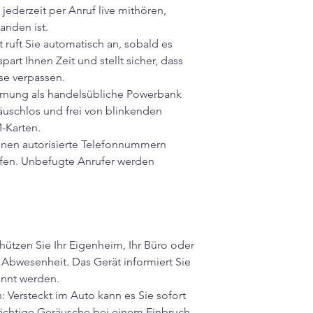
 jederzeit per Anruf live mithören,
nden ist.
 ruft Sie automatisch an, sobald es
rt Ihnen Zeit und stellt sicher, dass
se verpassen.
arnung als handelsübliche Powerbank
eräuschlos und frei von blinkenden
M-Karten.
 Ihnen autorisierte Telefonnummern
ifen. Unbefugte Anrufer werden
ützen Sie Ihr Eigenheim, Ihr Büro oder
r Abwesenheit. Das Gerät informiert Sie
annt werden.
Versteckt im Auto kann es Sie sofort
ächtige Geräusche bei einem Einbruch