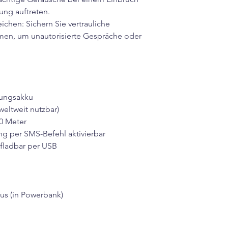
ung auftreten.
ichen: Sichern Sie vertrauliche
men, um unautorisierte Gespräche oder
tungsakku
eltweit nutzbar)
10 Meter
ng per SMS-Befehl aktivierbar
fladbar per USB
lus (in Powerbank)