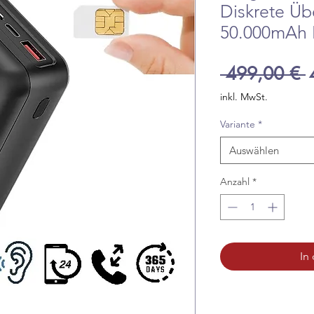
Diskrete Ü
50.000mAh 
S
 499,00 € 
inkl. MwSt.
Variante
*
Auswählen
Anzahl
*
In