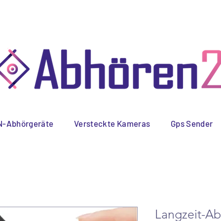
 Versand
Schnelle
Spez
Lieferung
-Abhörgeräte
Versteckte Kameras
Gps Sender
Langzeit-Ab