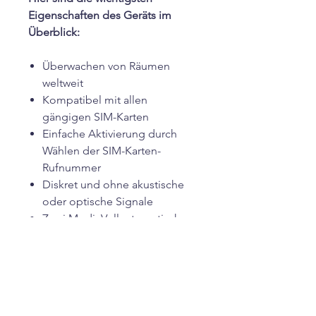
Eigenschaften des Geräts im
Überblick:
Überwachen von Räumen
weltweit
Kompatibel mit allen
gängigen SIM-Karten
Einfache Aktivierung durch
Wählen der SIM-Karten-
Rufnummer
Diskret und ohne akustische
oder optische Signale
Zwei Modi: Vollautomatische
oder manuelle Überwachung
Mikrofonreichweite: ca. 8
Meter im Radius
Weltweite Reichweite ohne
Begrenzung