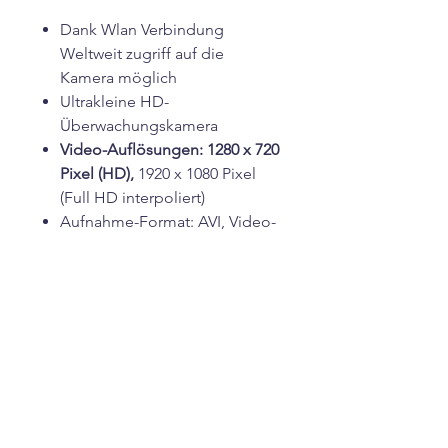
Dank Wlan Verbindung
Weltweit zugriff auf die
Kamera möglich
Ultrakleine HD-
Überwachungskamera
Video-Auflösungen: 1280 x 720
Pixel (HD),
1920 x 1080 Pixel
(Full HD interpoliert)
Aufnahme-Format: AVI, Video-
Kompression: MJPEG
Großer Bildwinkel: 130°
Bewegungserkennung
Infrarot-Nachtsicht mit bis zu 8
m Reichweite:
automatische
Aktivierung bei Dämmerung
und Dunkelheit (Helligkeit <
10 Lux)
Integriertes Mikrofon
für