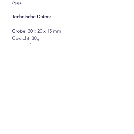
App.
Technische Daten:
Größe: 30 x 20 x 15 mm
Gewicht: 30gr
Farbe schwarz
Netzwerk: GSM / GPRS/LBS
GPS-Empfindlichkeit: -159dBm
GPS-Genauigkeit: 5m
Batterie: Wiederaufladbar
Standby-Zeit: Bis zu 15 Tage
Verfolgen der Position der
Fahrzeuge oder Personen mit
Echtzeit-Tracking Live-
Berichterstattung
Verlaufsprotokoll und Live
Abhören .