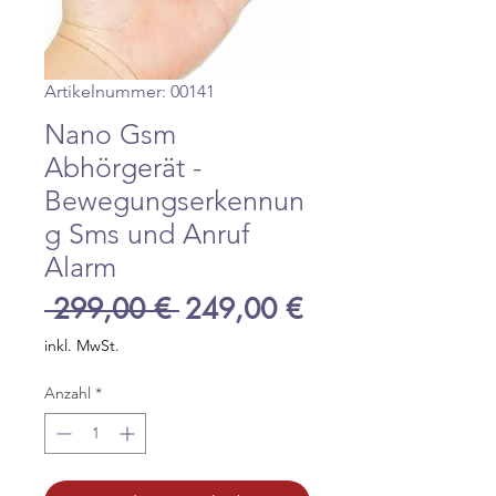
Artikelnummer: 00141
Nano Gsm
Abhörgerät -
Bewegungserkennun
g Sms und Anruf
Alarm
Standardpreis
Sale-
 299,00 € 
249,00 €
Preis
inkl. MwSt.
Anzahl
*