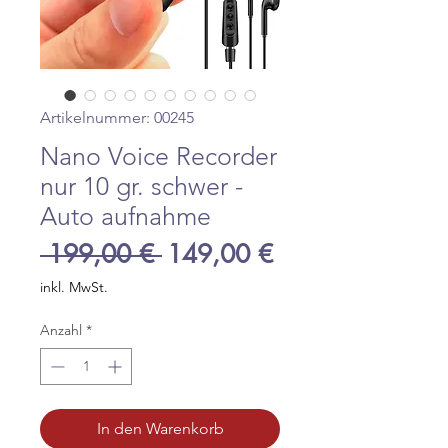
Artikelnummer: 00245
Nano Voice Recorder
nur 10 gr. schwer -
Auto aufnahme
Standardpreis
Sale-
 199,00 € 
149,00 €
Preis
inkl. MwSt.
Anzahl
*
In den Warenkorb