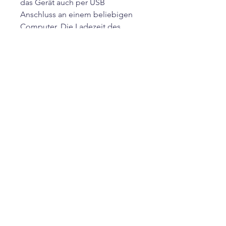
das Gerät auch per USB
Anschluss an einem beliebigen
Computer. Die Ladezeit des
Voice Recordes beträgt ca. eine
Stunden.
Eigenschaften:
Geräuscherkennung ab 50dzb.
Magnetische rückseite
Automatischer Aufzeichnung
20 Std Laufzeit
16 GB Speicher
OTG Funktion (leichte Daten
übertragung)
Ein Tasten Bedienung
Maße: 3 x 3 x 0,9 cm