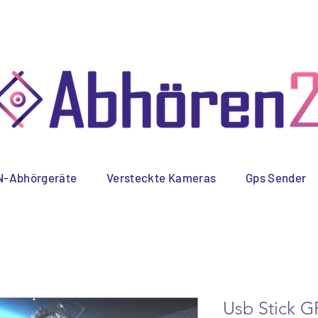
 Versand
Schnelle
Spez
Lieferung
-Abhörgeräte
Versteckte Kameras
Gps Sender
Usb Stick G