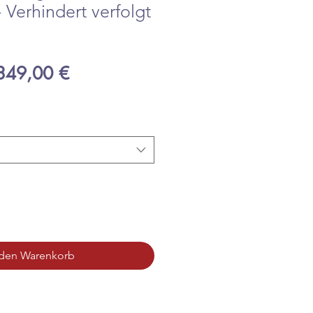
 Verhindert verfolgt
tandardpreis
Sale-
349,00 €
Preis
 den Warenkorb