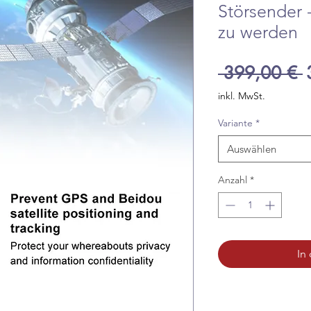
Störsender -
zu werden
S
 399,00 € 
inkl. MwSt.
Variante
*
Auswählen
Anzahl
*
In