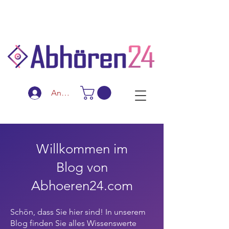
Schnelle Lieferung
Diskreter Versand
Spezialanfertigungen
Anmelden
Willkommen im
Blog von
Abhoeren24.com
Schön, dass Sie hier sind! In unserem
Blog finden Sie alles Wissenswerte